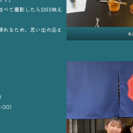
並べて撮影したらSNS映え
帰れるため、思い出の品と
食
0）
:00）