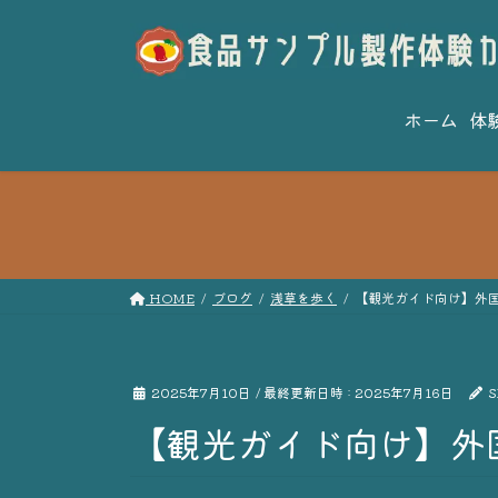
コ
ナ
ン
ビ
テ
ゲ
ン
ー
ツ
シ
ホーム
体
へ
ョ
ス
ン
キ
に
ッ
移
プ
動
HOME
ブログ
浅草を歩く
【観光ガイド向け】外
2025年7月10日
/ 最終更新日時 :
2025年7月16日
S
【観光ガイド向け】外